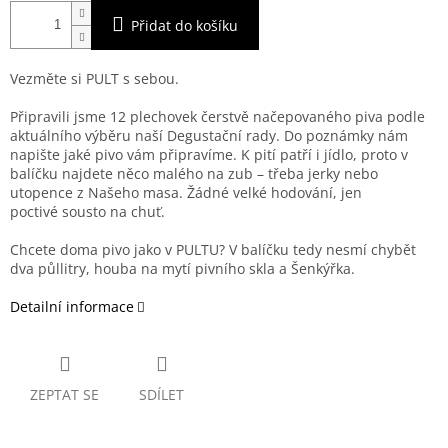
Přidat do košíku
Vezměte si PULT s sebou.
Připravili jsme 12 plechovek čerstvě načepovaného piva podle
aktuálního výběru naší Degustační rady. Do poznámky nám
napište jaké pivo vám připravíme. K pití patří i jídlo, proto v
balíčku najdete něco malého na zub – třeba jerky nebo
utopence z Našeho masa. Žádné velké hodování, jen
poctivé sousto na chuť.
Chcete doma pivo jako v PULTU? V balíčku tedy nesmí chybět
dva půllitry, houba na mytí pivního skla a Šenkýřka.
Detailní informace
ZEPTAT SE
SDÍLET