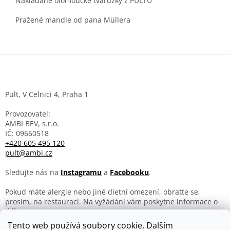
Nakládané olomoucké tvarůžky z PULTU
Pražené mandle od pana Müllera
Z
á
p
a
Pult, V Celnici 4, Praha 1
t
í
Provozovatel:
AMBI BEV, s.r.o.
IČ: 09660518
+420 605 495 120
pult@ambi.cz
Sledujte nás na
Instagramu
a
Facebooku
.
Pokud máte alergie nebo jiné dietní omezení, obraťte se,
prosím, na restauraci. Na vyžádání vám poskytne informace o
jídle.
Tento web používá soubory cookie. Dalším