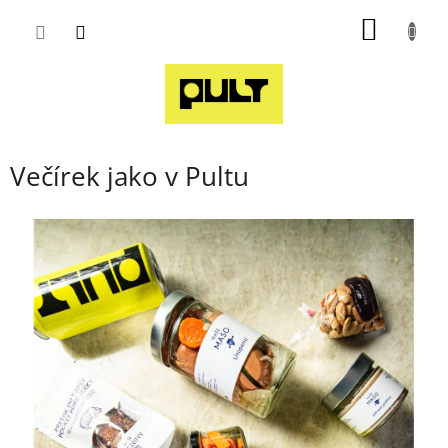
Přejít
NÁKUP
na
obsah
KOŠÍK
Večírek jako v Pultu