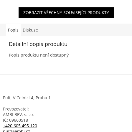
odolnost...
ZOBRAZIT VŠECHNY SOUVISEJÍCÍ PRODUKTY
Popis
Diskuze
Detailní popis produktu
Popis produktu není dostupný
Z
á
p
a
Pult, V Celnici 4, Praha 1
t
í
Provozovatel:
AMBI BEV, s.r.o.
IČ: 09660518
+420 605 495 120
pult@ambi.cz