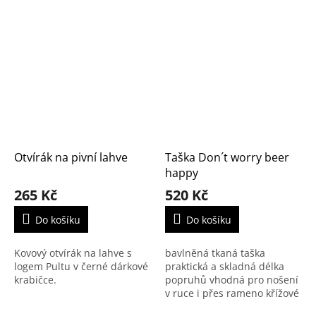
Otvírák na pivní lahve
Taška Don´t worry beer
happy
265 Kč
520 Kč
Do košíku
Do košíku
Kovový otvírák na lahve s
bavlněná tkaná taška
logem Pultu v černé dárkové
praktická a skladná délka
krabičce.
popruhů vhodná pro nošení
v ruce i přes rameno křížové
prošití popruhů pro vyšší