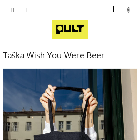
Přejít
NÁKUP
na
obsah
KOŠÍK
Taška Wish You Were Beer